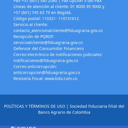
PBX +57 (601) 580 2080 | Fax Opción 5 del PBX
Líneas de atención al cliente: 01 8000 95 9000 y
+57 (601) 745 63 79 en Bogotá.
Código postal: 110321- 110131612
Servicio al cliente:
contacto_atencionalcliente@fiduagraria.gov.co
Recepción de PQRDF:
servicioalcliente@fiduagraria.gov.co
Defensor del Consumidor Financiero
Correo electrónico de notificaciones judiciales:
notificaciones@fiduagraria.gov.co
Correo anticorrupción:
anticorrupcion@fiduagraria.gov.co
Revisoría Fiscal:
www.bdo.com.co
POLÍTICAS Y TÉRMINOS DE USO
| Sociedad Fiduciaria Filial del
Banco Agrario de Colombia