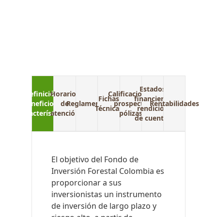
Estados
Definición,
Horarios
Calificaciones
Fichas
financieros
beneficios y
de
Reglamento
prospecto
Rentabilidades
Técnicas
rendición
características
atención
pólizas
de cuentas
El objetivo del Fondo de
Inversión Forestal Colombia es
proporcionar a sus
inversionistas un instrumento
de inversión de largo plazo y