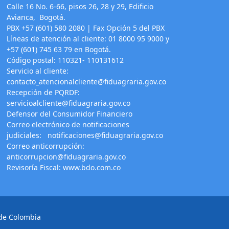
Calle 16 No. 6-66, pisos 26, 28 y 29, Edificio
Avianca, Bogotá.
PBX +57 (601) 580 2080 | Fax Opción 5 del PBX
Líneas de atención al cliente: 01 8000 95 9000 y
+57 (601) 745 63 79 en Bogotá.
Código postal: 110321- 110131612
Servicio al cliente:
contacto_atencionalcliente@fiduagraria.gov.co
Recepción de PQRDF:
servicioalcliente@fiduagraria.gov.co
Defensor del Consumidor Financiero
Correo electrónico de notificaciones
judiciales:
notificaciones@fiduagraria.gov.co
Correo anticorrupción:
anticorrupcion@fiduagraria.gov.co
Revisoría Fiscal:
www.bdo.com.co
 de Colombia