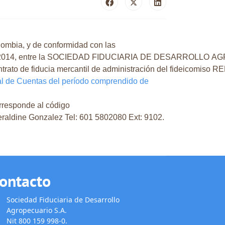
lombia, y de conformidad con las
iembre de 2014, entre la SOCIEDAD FIDUCIARIA DE DESARROLL
ato de fiducia mercantil de administración del fideicom
l de Cuentas del período comprendido de
rresponde al código
Geraldine Gonzalez Tel: 601 5802080 Ext: 9102.
ontacto
Sociedad Fiduciaria de Desarrollo
Agropecuario S.A.
Nit 800 159 998-0.