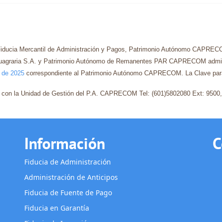
Fiducia Mercantil de Administración y Pagos, Patrimonio Autónomo CAPRECOM
Fiduagraria S.A. y Patrimonio Autónomo de Remanentes PAR CAPRECOM adminis
 de 2025
correspondiente al Patrimonio Autónomo CAPRECOM. La Clave para a
rse con la Unidad de Gestión del P.A. CAPRECOM Tel: (601)5802080 Ext: 950
Información
C
Fiducia de Administración
Administración de Anticipos
Fiducia de Fuente de Pago
Fiducia en Garantía