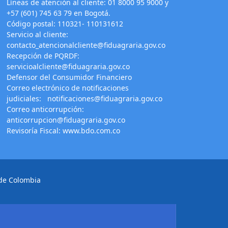
Líneas de atención al cliente: 01 8000 95 9000 y
+57 (601) 745 63 79 en Bogotá.
Código postal: 110321- 110131612
Servicio al cliente:
contacto_atencionalcliente@fiduagraria.gov.co
Recepción de PQRDF:
servicioalcliente@fiduagraria.gov.co
Defensor del Consumidor Financiero
Correo electrónico de notificaciones
judiciales:
notificaciones@fiduagraria.gov.co
Correo anticorrupción:
anticorrupcion@fiduagraria.gov.co
Revisoría Fiscal:
www.bdo.com.co
 de Colombia