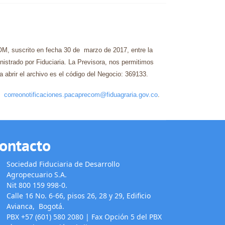
, suscrito en fecha 30 de ​ marzo de 2017, entre la
trado por Fiduciaria. La Previsora, nos permitimos
brir el archivo es el código del Negocio: 369133.
0,
correonotificaciones.pacaprecom@fiduagraria.gov.co
.
ontacto
Sociedad Fiduciaria de Desarrollo
Agropecuario S.A.
Nit 800 159 998-0.
Calle 16 No. 6-66, pisos 26, 28 y 29, Edificio
Avianca, Bogotá.
PBX +57 (601) 580 2080 | Fax Opción 5 del PBX