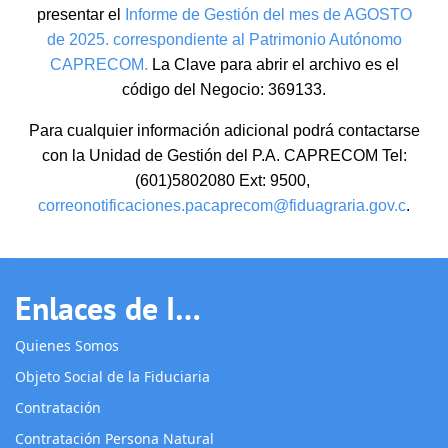
presentar el
Informe de Gestión del mes de AGOSTO
de 2025. correspondiente al Patrimonio Autónomo
CAPRECOM.
La Clave para abrir el archivo es el
código del Negocio: 369133.
Para cualquier información adicional podrá contactarse
con la Unidad de Gestión del P.A. CAPRECOM Tel:
(601)5802080 Ext: 9500,
correonotificaciones.pacaprecom@fiduagraria.gov
.c
.
Enlaces de Interés
Quienes Somos
Objeto Social de la Fiduciaria
Contratación
Contratación Persona Natural