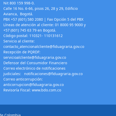
Nit 800 159 998-0.
Calle 16 No. 6-66, pisos 26, 28 y 29, Edificio
Avianca, Bogotá.
PBX +57 (601) 580 2080 | Fax Opción 5 del PBX
Líneas de atención al cliente: 01 8000 95 9000 y
+57 (601) 745 63 79 en Bogotá.
Código postal: 110321- 110131612
Servicio al cliente:
contacto_atencionalcliente@fiduagraria.gov.co
Recepción de PQRDF:
servicioalcliente@fiduagraria.gov.co
Defensor del Consumidor Financiero
Correo electrónico de notificaciones
judiciales:
notificaciones@fiduagraria.gov.co
Correo anticorrupción:
anticorrupcion@fiduagraria.gov.co
Revisoría Fiscal:
www.bdo.com.co
 de Colombia